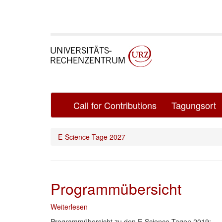
Direkt
zum
Inhalt
Main
Call for Contributions
Tagungsort
navigation
E-Science-Tage 2027
Programmübersicht
Weiterlesen
über
Programmübersicht
Programmübersicht zu den E-Science-Tagen 2019: